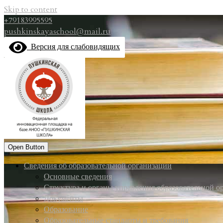
Skip to content
+79183995595
pushkinskayaschool@mail.ru
Версия для слабовидящих
Open Button
Сведения об образовательной организации
Основные сведения
Структура и органы управления образовательной о
Документы
Образование
Образовательные стандарты и требования