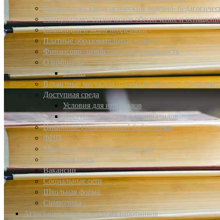
Руководство. Педагогический (научно-педагогичес
Материально-техническое обеспечение и оснащенно
Стипендии и меры поддержки
Платные образовательные услуги
Финансово-хозяйственная деятельность
Олимпиады
ВсОШ
Вакантные места для приема (перевода) обучающих
Доступная среда
Условия для инвалидов
Доступность услуг для инвалидов
Цифровые (электронные) библиотеки
ФИП
Международное сотрудничество
Обратная связь
Вакансии
Социальные сети
Школьная форма
Символика
Аттестация педагогических работников