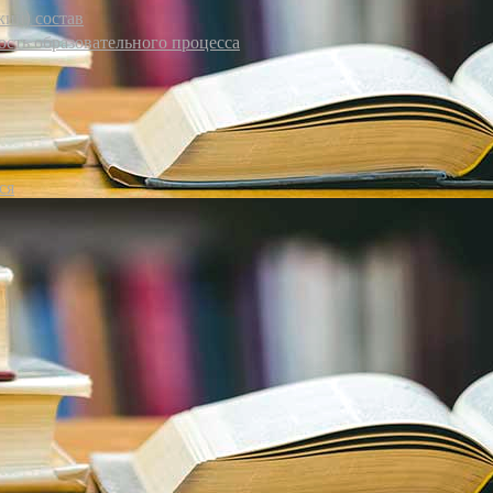
кий) состав
сть образовательного процесса
ся