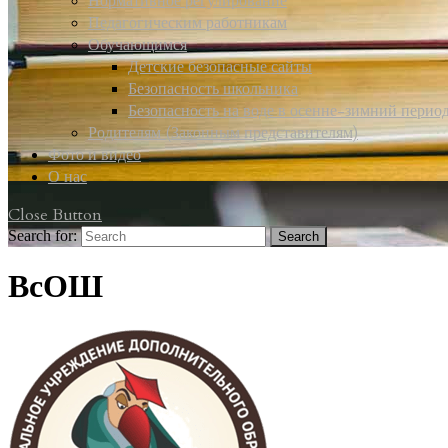
Нормативное регулирование
Педагогическим работникам
Обучающимся
Детские безопасные сайты
Безопасность школьника
Безопасность на воде в осенне-зимний перио
Родителям (Законным представителям)
Фото и видео
О нас
Close Button
Search for:
ВсОШ