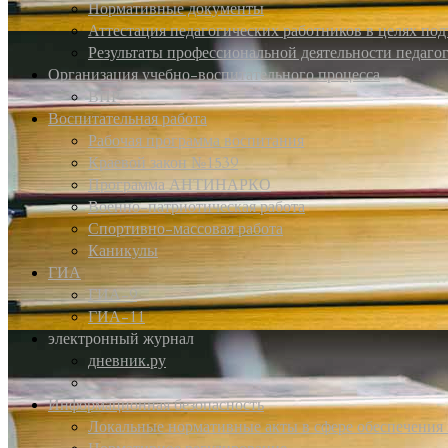
Нормативные документы
Аттестация педагогических работников в целях по
Результаты профессиональной деятельности педаго
Организация учебно-воспитательного процесса
ВПР
Воспитательная работа
Рабочая программа воспитания
Краевой закон №1539
Программа АНТИНАРКО
Военно-патриотическая работа
Спортивно-массовая работа
Каникулы
ГИА
ГИА-9
ГИА-11
электронный журнал
дневник.ру
Информационная безопасность
Локальные нормативные акты в сфере обеспечени