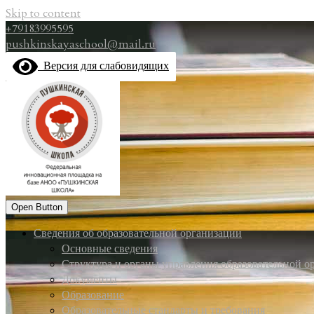
Skip to content
+79183995595
pushkinskayaschool@mail.ru
Версия для слабовидящих
Open Button
Сведения об образовательной организации
Основные сведения
Структура и органы управления образовательной о
Документы
Образование
Образовательные стандарты и требования