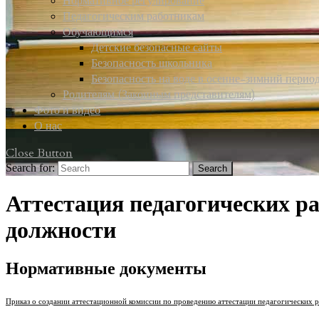
Нормативное регулирование
Педагогическим работникам
Обучающимся
Детские безопасные сайты
Безопасность школьника
Безопасность на воде в осенне-зимний перио
Родителям (Законным представителям)
Фото и видео
О нас
Close Button
Search for:
Аттестация педагогических р
должности
Нормативные документы
Приказ о создании аттестационной комиссии по проведению аттестации педагогических 