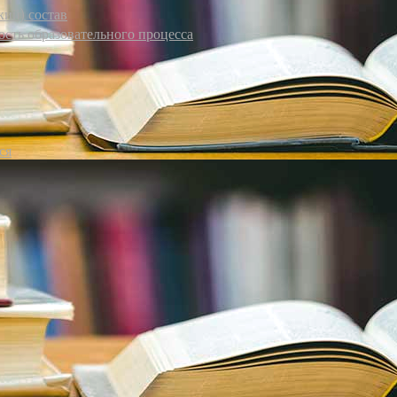
кий) состав
сть образовательного процесса
ся