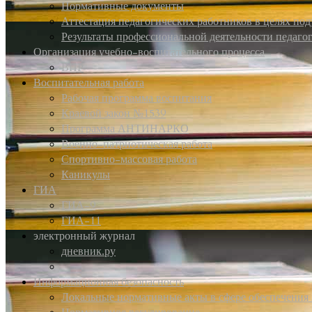
Нормативные документы
Аттестация педагогических работников в целях по
Результаты профессиональной деятельности педаго
Организация учебно-воспитательного процесса
ВПР
Воспитательная работа
Рабочая программа воспитания
Краевой закон №1539
Программа АНТИНАРКО
Военно-патриотическая работа
Спортивно-массовая работа
Каникулы
ГИА
ГИА-9
ГИА-11
электронный журнал
дневник.ру
Информационная безопасность
Локальные нормативные акты в сфере обеспечени