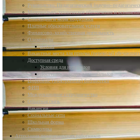
Руководство. Педагогический (научно-педагогичес
Материально-техническое обеспечение и оснащенно
Стипендии и меры поддержки
Платные образовательные услуги
Финансово-хозяйственная деятельность
Олимпиады
ВсОШ
Вакантные места для приема (перевода) обучающих
Доступная среда
Условия для инвалидов
Доступность услуг для инвалидов
Цифровые (электронные) библиотеки
ФИП
Международное сотрудничество
Обратная связь
Вакансии
Социальные сети
Школьная форма
Символика
Аттестация педагогических работников